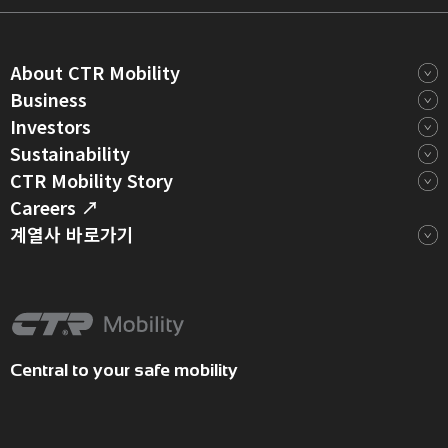
About CTR Mobility
철학 & 미션
Business
비전
R&D 전략
Investors
핵심가치
R&D 네트워크
조직문화
주가정보
Sustainability
보유기술
연혁
재무정보
시험측정기술
수상실적
For Our ESG
CTR Mobility Story
공시정보
CI
For Planet
라이프
CTR Mobility 네트워크
Careers ↗
For People
ESG
Our Policy
계열사 바로가기
ESG 성과
CTR Group
Central to your safe mobility