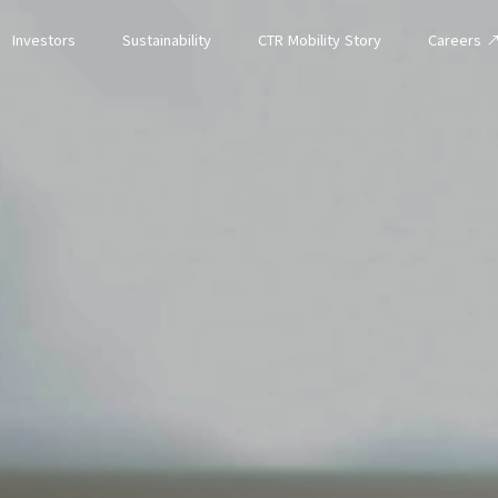
Investors
Sustainability
CTR Mobility Story
Careers 